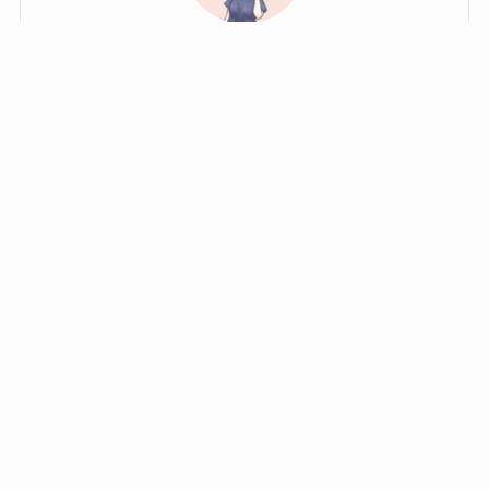
とーふ
内視鏡技師の看護師
高校卒業後不動産会社で事務 ▶︎ 輸入雑貨店で販売 ▶︎
病棟看護師 ▶︎ 内視鏡/血管造影/放射線治療 ▶︎ 内視鏡/
透析▶︎内視鏡
今をどうにかしたい看護師へ転職に役立つ情報を発信
Recent Posts
【転職したい人必見】消化器内科看護師のやりがいや仕
事内容を解説