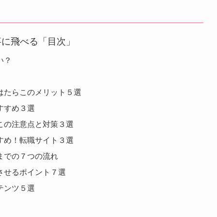
事に飛べる「目次」
い？
はたらこのメリット５選
すすめ３選
この注意点と対策３選
すめ！転職サイト３選
までの７つの流れ
させるポイント７選
テンツ５選